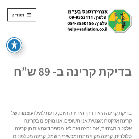
דלג
לדלג
תפריט
לתוכן
לניווט
ראשי
Affiliate Registration
בדיקת קרינה ב- 89 ש”ח
My account
השכרת מד
חנות
בדיקת קרינה היא הדרך היחידה היום, לדעת לאילו עוצמות של
קרינה אלקטרומגנטית אנו חשופים. אנו מוקפים בקרינה
סל קניות
אלקטרומגנטית, אם נרצה ואם לא. מספר דוגמאות הן קרינה
סלולרית, קרינה מקווי מתח ומכשירי חשמל, קרינה מטלפונים