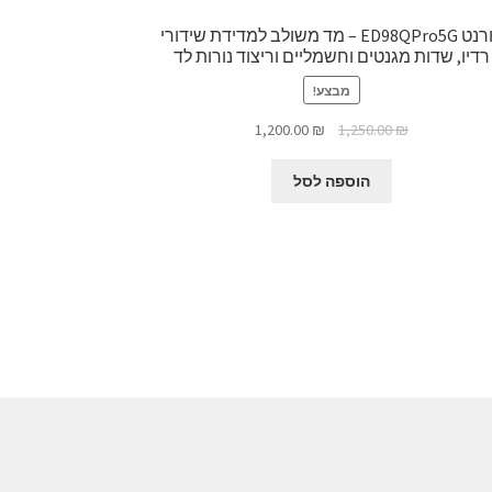
קורנט ED98QPro5G – מד משולב למדידת שידורי
רדיו, שדות מגנטים וחשמליים וריצוד נורות לד
מבצע!
המחיר
המחיר
1,200.00
₪
1,250.00
₪
המקורי
הנוכחי
היה:
הוא:
הוספה לסל
1,200.00 ₪.
1,250.00 ₪.