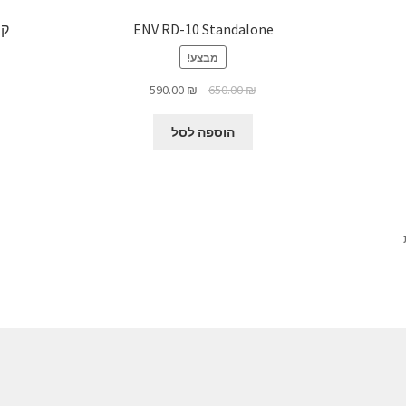
ENV RD-10 Standalone
מבצע!
המחיר
המחיר
590.00
₪
650.00
₪
המקורי
הנוכחי
היה:
הוא:
הוספה לסל
590.00 ₪.
650.00 ₪.