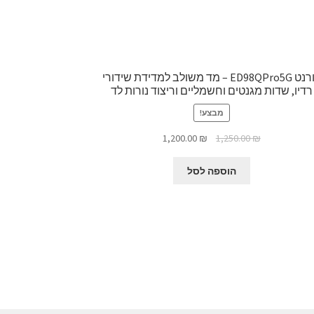
קורנט ED98QPro5G – מד משולב למדידת שידורי
רדיו, שדות מגנטים וחשמליים וריצוד נורות לד
מבצע!
המחיר
המחיר
1,200.00
₪
1,250.00
₪
המקורי
הנוכחי
היה:
הוא:
הוספה לסל
1,200.00 ₪.
1,250.00 ₪.