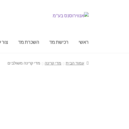
דלג
לדלג
לתוכן
לניווט
ראשי
רכישת מד
השכרת מד
צור 
ראשי
Affiliate Registration
My account
השכרת
עמוד הבית
מדי קרינה
מדי קרינה משולבים