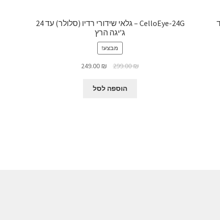
ד
CelloEye-24G – גלאי שידורי רדיו (סלולר) עד 24
ג’יגה הרץ
מבצע!
המחיר
המחיר
249.00
₪
299.00
₪
המקורי
הנוכחי
היה:
הוא:
הוספה לסל
249.00 ₪.
299.00 ₪.