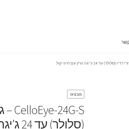
קשר
 מד
חנות
סל קניות
צור קשר
קופה
מבצע!
-24G-S
(סלולר) עד 24 ג’יגה הרץ עם חיווי קול