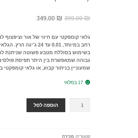
המחיר
המחיר
349.00
₪
399.00
₪
המקורי
הנוכחי
גלאי קומפקטי עם חיווי של אור וציפצוף לנ
היה:
הוא:
349.00 ₪.
399.00 ₪.
בשימוש בסוללת מטבע פשוטה שניתנת להח
גבוהה שמאפשרת בין היתר תפיסת פולסים 
שמעוניין בניתור קבוע, או גלאי קומפקטי ב
17 במלאי
כמות
הוספה לסל
של
CelloEye-
24G-
S
קטגוריה:
מכירה