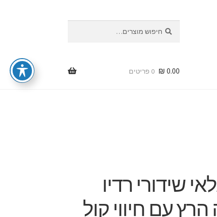
חיפוש
חיפוש
עבור:
₪
0.00
0 פריטים
CelloEye – גלאי שידורי רדיו