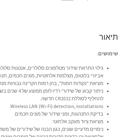
-
גלאי
שידורי
רדיו
(סלולר)
תיאור
עד
24
שימושים
:
ג'יגה
הרץ
גילוי התראת שידור מטלפונים סלולרים, אנטנות סלולר
עם
אביזרי בלוטוס, מצלמות אלחוטיות, מונים חכמים, תנורי מיקרוגל
חיווי
מציאת “נקודות חמות”, בהן רמות הקרינה גבוהות מנק
קול
ניתור קבוע של שי
להחליף לסוללת CR2032 חדשה.
Wireless LAN (Wi-Fi) detection, installations.
בדיקת התנהגות, זמני שידור של מונים חכמים.
מציאת ציוד מעקב אלחוטי.
ניסויים מדעיים שונים, כגון הבנה של שידורים של משד
אלחוטיים וכן בדיקת חדירות קרינה של חומרים שונים.