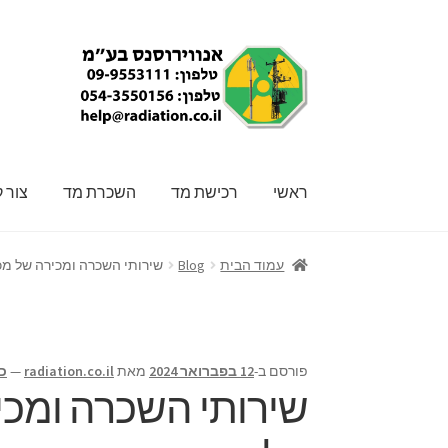
דלג
לדלג
לתוכן
לניווט
ראשי
רכישת מד
השכרת מד
צור 
ראשי
Affiliate Registration
My account
השכרת
עמוד הבית
Blog
שירותי השכרה ומכירה של מכ
פורסם ב-
12 בפברואר 2024
מאת
radiation.co.il
—
כ
שירותי השכרה ומכי